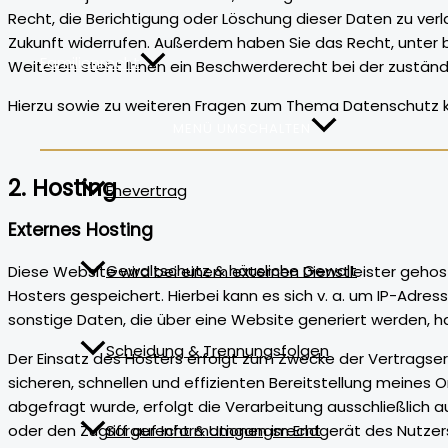
Recht, die Berichtigung oder Löschung dieser Daten zu verla
Zukunft widerrufen. Außerdem haben Sie das Recht, unter
Familienrecht
Weiteren steht Ihnen ein Beschwerderecht bei der zuständ
Hierzu sowie zu weiteren Fragen zum Thema Datenschutz k
MENÜ UMSCHALTEN
2. Hosting
Ehevertrag
Externes Hosting
Gewaltschutz & häusliche Gewalt
Diese Website wird bei einem externen Dienstleister geho
Hosters gespeichert. Hierbei kann es sich v. a. um IP-Ad
sonstige Daten, die über eine Website generiert werden, h
Scheidung & Trennungsfolgen
Der Einsatz des Hosters erfolgt zum Zwecke der Vertragser
sicheren, schnellen und effizienten Bereitstellung meines O
abgefragt wurde, erfolgt die Verarbeitung ausschließlich au
oder den Zugriff auf Informationen im Endgerät des Nutzers (
Sorgerecht & Umgangsrecht