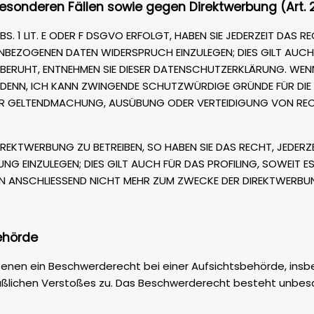
sonderen Fällen sowie gegen Direktwerbung (Art. 
 1 LIT. E ODER F DSGVO ERFOLGT, HABEN SIE JEDERZEIT DAS R
NBEZOGENEN DATEN WIDERSPRUCH EINZULEGEN; DIES GILT AUCH F
 BERUHT, ENTNEHMEN SIE DIESER DATENSCHUTZERKLÄRUNG. WENN
 DENN, ICH KANN ZWINGENDE SCHUTZWÜRDIGE GRÜNDE FÜR DIE V
 DER GELTENDMACHUNG, AUSÜBUNG ODER VERTEIDIGUNG VON RE
REKTWERBUNG ZU BETREIBEN, SO HABEN SIE DAS RECHT, JEDERZ
 EINZULEGEN; DIES GILT AUCH FÜR DAS PROFILING, SOWEIT E
N ANSCHLIESSEND NICHT MEHR ZUM ZWECKE DER DIREKTWERBUN
ehörde
enen ein Beschwerderecht bei einer Aufsichtsbehörde, insb
maßlichen Verstoßes zu. Das Beschwerderecht besteht unbes