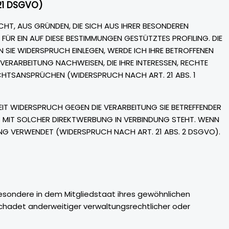
21 DSGVO)
ECHT, AUS GRÜNDEN, DIE SICH AUS IHRER BESONDEREN
ÜR EIN AUF DIESE BESTIMMUNGEN GESTÜTZTES PROFILING. DIE
 SIE WIDERSPRUCH EINLEGEN, WERDE ICH IHRE BETROFFENEN
ERARBEITUNG NACHWEISEN, DIE IHRE INTERESSEN, RECHTE
CHTSANSPRÜCHEN (WIDERSPRUCH NACH ART. 21 ABS. 1
EIT WIDERSPRUCH GEGEN DIE VERARBEITUNG SIE BETREFFENDER
S MIT SOLCHER DIREKTWERBUNG IN VERBINDUNG STEHT. WENN
G VERWENDET (WIDERSPRUCH NACH ART. 21 ABS. 2 DSGVO).
esondere in dem Mitgliedstaat ihres gewöhnlichen
chadet anderweitiger verwaltungsrechtlicher oder