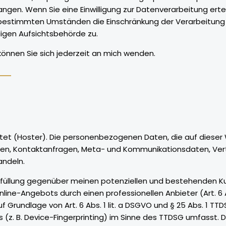
ngen. Wenn Sie eine Einwilligung zur Datenverarbeitung erteilt
 bestimmten Umständen die Einschränkung der Verarbeitung
igen Aufsichtsbehörde zu.
önnen Sie sich jederzeit an mich wenden.
stet (Hoster). Die personenbezogenen Daten, die auf dieser
ressen, Kontaktanfragen, Meta- und Kommunikationsdaten, V
andeln.
füllung gegenüber meinen potenziellen und bestehenden Kunde
nline-Angebots durch einen professionellen Anbieter (Art. 6 A
f Grundlage von Art. 6 Abs. 1 lit. a DSGVO und § 25 Abs. 1 TT
z. B. Device-Fingerprinting) im Sinne des TTDSG umfasst. Die 